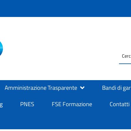
testo
ASL Salerno
ASL Salerno
da
cerc
Amministrazione Trasparente
Bandi di ga
g
PNES
FSE Formazione
Contatti