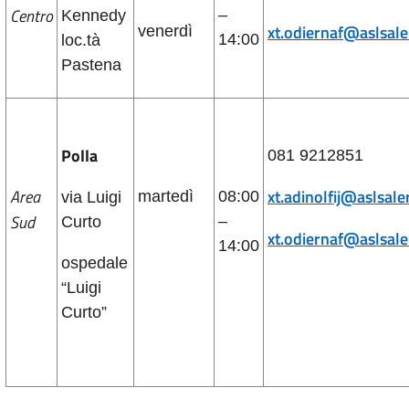
Centro
–
Kennedy
xt.odiernaf@aslsale
venerdì
14:00
loc.tà
Pastena
Polla
081 9212851
Area
xt.adinolfij@aslsale
martedì
08:00
via Luigi
Sud
–
Curto
xt.odiernaf@aslsale
14:00
ospedale
“Luigi
Curto”