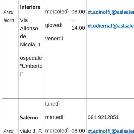
Inferiore
Area
xt.adinolfij@aslsale
mercoledì
08:00
Nord
–
Via
xt.odiernaf@aslsale
giovedì
14:00
Alfonso
de
venerdì
Nicola, 1
ospedale
“Umberto
I”
lunedì
Salerno
martedì
081 9212851
Area
xt.adinolfij@aslsale
mercoledì
08:00
viale J. F.