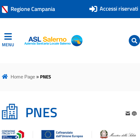
Accessi riservati
Regione Campania
MENU
ASL Salerno
ASL Salerno
PNES
Home Page
»
PNES