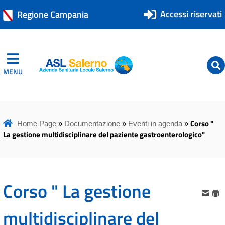
Accessi riservati
Regione Campania
MENU
ASL Salerno
ASL Salerno
Corso "
Home Page
»
Documentazione
»
Eventi in agenda
»
La gestione multidisciplinare del paziente gastroenterologico"
Corso " La gestione
multidisciplinare del