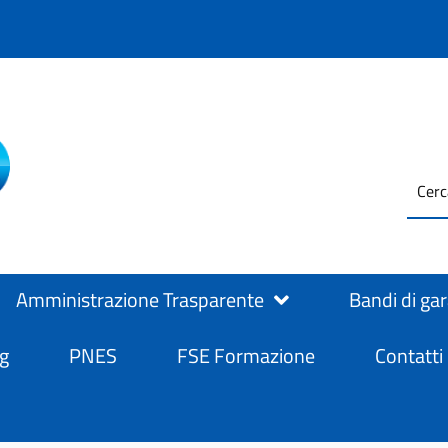
testo
ASL Salerno
ASL Salerno
da
cerc
Amministrazione Trasparente
Bandi di ga
g
PNES
FSE Formazione
Contatti