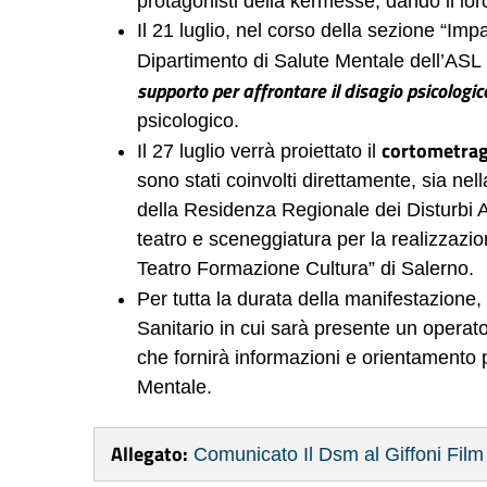
protagonisti della kermesse, dando il loro
Il 21 luglio, nel corso della sezione “Impa
Dipartimento di Salute Mentale dell’ASL S
supporto per affrontare il disagio psicologico
psicologico.
cortometra
Il 27 luglio verrà proiettato il
sono stati coinvolti direttamente, sia nel
della Residenza Regionale dei Disturbi Al
teatro e sceneggiatura per la realizzazi
Teatro Formazione Cultura” di Salerno.
Per tutta la durata della manifestazione,
Sanitario in cui sarà presente un operato
che fornirà informazioni e orientamento p
Mentale.
Allegato:
Comunicato Il Dsm al Giffoni Film 