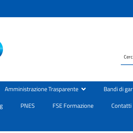
testo
ASL Salerno
ASL Salerno
da
cerc
Amministrazione Trasparente
Bandi di ga
g
PNES
FSE Formazione
Contatti