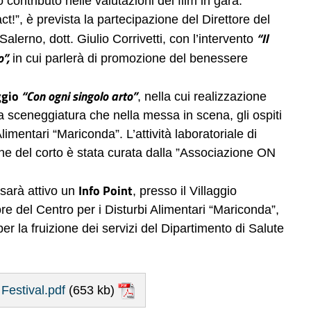
 contributo nelle valutazioni dei film in gara.
ct!”, è prevista la partecipazione del Direttore del
“Il
alerno, dott. Giulio Corrivetti, con l’intervento
”,
in cui parlerà di promozione del benessere
ggio
“Con ogni singolo arto”
, nella cui realizzazione
la sceneggiatura che nella messa in scena, gli ospiti
imentari “Mariconda”. L’attività laboratoriale di
one del corto è stata curata dalla ”Associazione ON
Info Point
 sarà attivo un
, presso il Villaggio
re del Centro per i Disturbi Alimentari “Mariconda”,
er la fruizione dei servizi del Dipartimento di Salute
Festival.pdf
(653 kb)