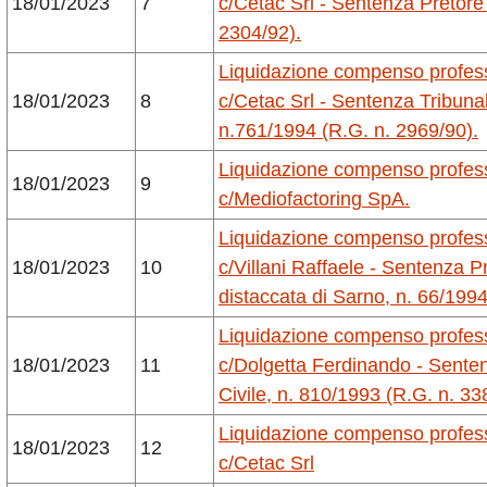
18/01/2023
7
c/Cetac Srl - Sentenza Pretore
2304/92).
Liquidazione compenso profes
18/01/2023
8
c/
Cetac
Srl - Sentenza Tribuna
n.761/1994 (R.G. n. 2969/90).
Liquidazione compenso profes
18/01/2023
9
c/Mediofactoring SpA.
Liquidazione compenso profes
18/01/2023
10
c/
Villani Raffaele - Sentenza Pr
distaccata di Sarno, n. 66/199
Liquidazione compenso profes
18/01/2023
11
c/
Dolgetta Ferdinando - Senten
Civile, n. 810/1993 (R.G. n. 33
Liquidazione compenso profes
18/01/2023
12
c/Cetac Srl