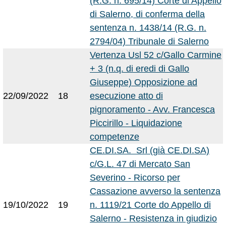
(R.G. n. 695/14) Corte di Appello
di Salerno, di conferma della
sentenza n. 1438/14 (R.G. n.
2794/04) Tribunale di Salerno
Vertenza Usl 52 c/Gallo Carmine
+ 3 (n.q. di eredi di Gallo
Giuseppe) Opposizione ad
22/09/2022
18
esecuzione atto di
pignoramento - Avv. Francesca
Piccirillo - Liquidazione
competenze
CE.DI.SA. Srl (già CE.DI.SA)
c/G.L. 47 di Mercato San
Severino - Ricorso per
Cassazione avverso la sentenza
19/10/2022
19
n. 1119/21 Corte do Appello di
Salerno - Resistenza in giudizio