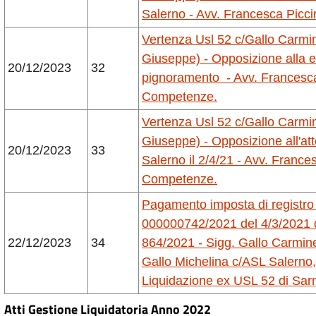
Salerno - Avv. Francesca
Piccir
Vertenza Usl 52 c/Gallo Carmine
Giuseppe) - Opposizione alla e
20/12/2023
32
pignoramento - Avv. Frances
Competenze.
Vertenza Usl 52 c/Gallo Carmine
Giuseppe) - Opposizione all'att
20/12/2023
33
Salerno il 2/4/21 - Avv. Franc
Competenze.
Pagamento imposta di registro 
000000742/2021 del 4/3/2021 d
22/12/2023
34
864/2021 - Sigg. Gallo Carmine
Gallo Michelina c/ASL Salerno,
Liquidazione ex USL 52 di Sar
Atti Gestione Liquidatoria Anno 2022