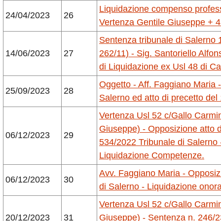
Liquidazione compenso profess
24/04/2023
26
Vertenza Gentile Giuseppe + 4 
Sentenza tribunale di Salerno 1
14/06/2023
27
262/11) - Sig. Santoriello Alfo
di Liquidazione ex Usl 48 di Ca
Oggetto - Aff.
Faggiano
Maria -
25/09/2023
28
Salerno ed atto di precetto del
Vertenza Usl 52 c/Gallo Carmine
Giuseppe) - Opposizione atto 
06/12/2023
29
534/2022 Tribunale di Salerno -
Liquidazione Competenze.
Avv. Faggiano Maria - Opposizi
06/12/2023
30
di Salerno - Liquidazione onora
Vertenza Usl 52 c/Gallo Carmine
20/12/2023
31
Giuseppe) - Sentenza n. 246/23