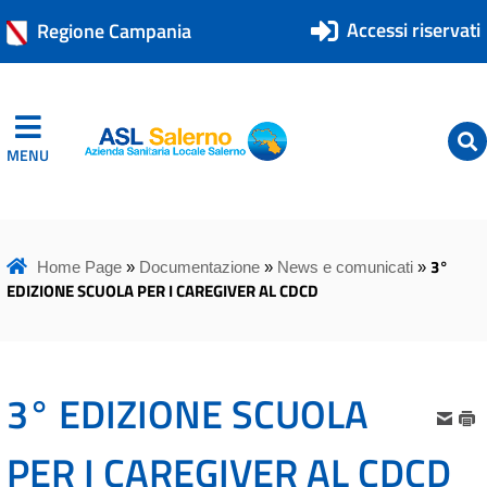
Accessi riservati
Regione Campania
MENU
ASL Salerno
ASL Salerno
3°
Home Page
»
Documentazione
»
News e comunicati
»
EDIZIONE SCUOLA PER I CAREGIVER AL CDCD
3° EDIZIONE SCUOLA
PER I CAREGIVER AL CDCD