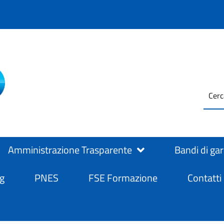
testo
ASL Salerno
ASL Salerno
da
cerc
Amministrazione Trasparente
Bandi di ga
g
PNES
FSE Formazione
Contatti