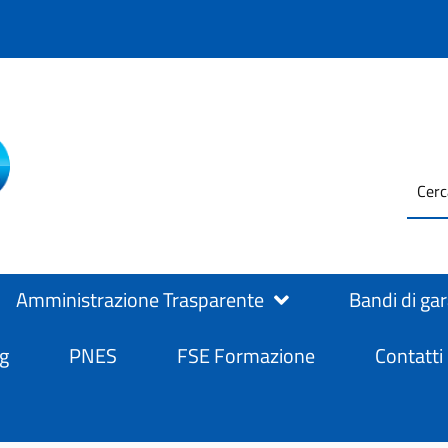
testo
ASL Salerno
ASL Salerno
da
cerc
Amministrazione Trasparente
Bandi di ga
g
PNES
FSE Formazione
Contatti