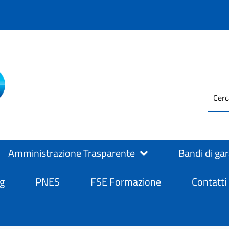
testo
ASL Salerno
ASL Salerno
da
cerc
Amministrazione Trasparente
Bandi di ga
g
PNES
FSE Formazione
Contatti