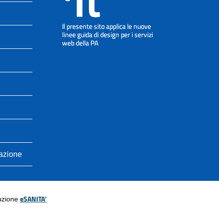
cazione
eSANITA'
luzione