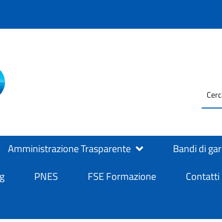
testo
ASL Salerno
ASL Salerno
da
cerc
Amministrazione Trasparente
Bandi di ga
g
PNES
FSE Formazione
Contatti