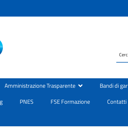
testo
ASL Salerno
ASL Salerno
da
cerc
Amministrazione Trasparente
Bandi di ga
g
PNES
FSE Formazione
Contatti