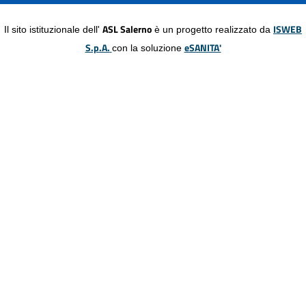
ASL Salerno
ISWEB
Il sito istituzionale dell'
è un progetto realizzato da
S.p.A.
eSANITA'
con la soluzione