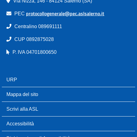
Via Nizza, 146 - 84124 Salerno (SA)
protocollogenerale@pec.aslsalerno.it
PEC
Centralino 089691111
CUP 0892875028
P. IVA 04701800650
URP
Mappa del sito
Scrivi alla ASL
Accessibilità