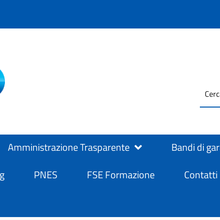
testo
ASL Salerno
ASL Salerno
da
cerc
Amministrazione Trasparente
Bandi di ga
g
PNES
FSE Formazione
Contatti