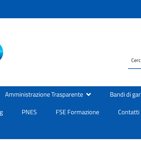
testo
ASL Salerno
ASL Salerno
da
cerc
Amministrazione Trasparente
Bandi di ga
g
PNES
FSE Formazione
Contatti