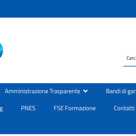
testo
ASL Salerno
ASL Salerno
da
cerc
Amministrazione Trasparente
Bandi di ga
g
PNES
FSE Formazione
Contatti