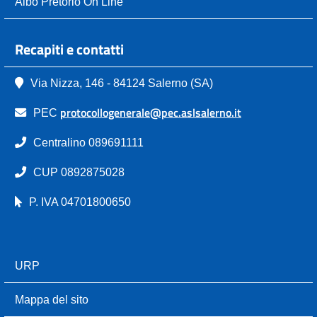
Albo Pretorio On Line
Recapiti e contatti
Via Nizza, 146 - 84124 Salerno (SA)
protocollogenerale@pec.aslsalerno.it
PEC
Centralino 089691111
CUP 0892875028
P. IVA 04701800650
URP
Mappa del sito