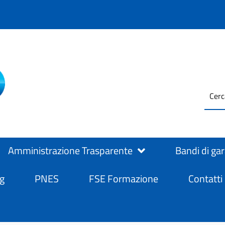
testo
ASL Salerno
ASL Salerno
da
cerc
Amministrazione Trasparente
Bandi di ga
g
PNES
FSE Formazione
Contatti