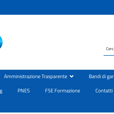
testo
ASL Salerno
ASL Salerno
da
cerc
Amministrazione Trasparente
Bandi di ga
g
PNES
FSE Formazione
Contatti