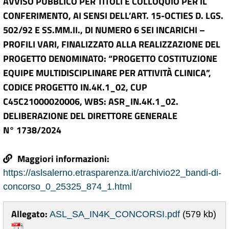
AVVISO PUBBLICO PER TITOLI E COLLOQUIO PER IL
CONFERIMENTO, AI SENSI DELL’ART. 15-OCTIES D. LGS.
502/92 E SS.MM.II., DI NUMERO 6 SEI INCARICHI –
PROFILI VARI, FINALIZZATO ALLA REALIZZAZIONE DEL
PROGETTO DENOMINATO: “PROGETTO COSTITUZIONE
EQUIPE MULTIDISCIPLINARE PER ATTIVITÀ CLINICA”,
CODICE PROGETTO IN.4K.1_02, CUP
C45C21000020006, WBS: ASR_IN.4K.1_02.
DELIBERAZIONE DEL DIRETTORE GENERALE
N° 1738/2024
Maggiori informazioni:
https://aslsalerno.etrasparenza.it/archivio22_bandi-di-
concorso_0_25325_874_1.html
Allegato:
ASL_SA_IN4K_CONCORSI.pdf
(579 kb)