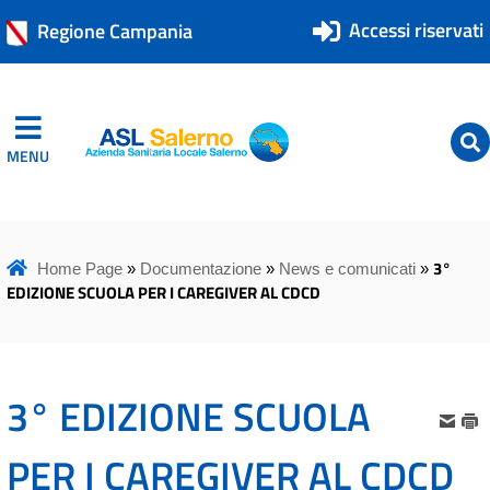
Accessi riservati
Regione Campania
MENU
ASL Salerno
ASL Salerno
3°
Home Page
»
Documentazione
»
News e comunicati
»
EDIZIONE SCUOLA PER I CAREGIVER AL CDCD
3° EDIZIONE SCUOLA
PER I CAREGIVER AL CDCD