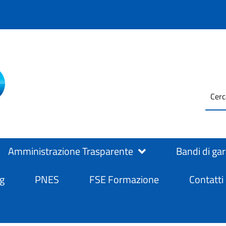
testo
ASL Salerno
ASL Salerno
da
cerc
Amministrazione Trasparente
Bandi di ga
g
PNES
FSE Formazione
Contatti