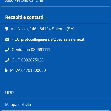
Albo Pretorio On Line
Recapiti e contatti
Via Nizza, 146 - 84124 Salerno (SA)
protocollogenerale@pec.aslsalerno.it
PEC
Centralino 089691111
CUP 0892875028
P. IVA 04701800650
URP
Mappa del sito