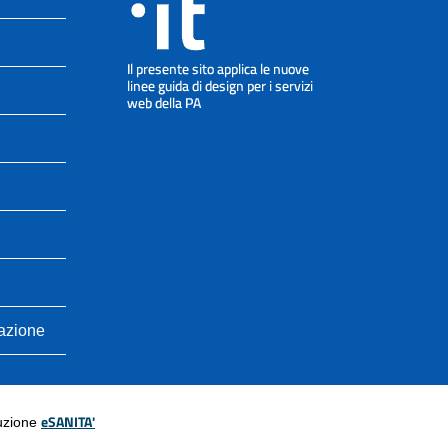
cazione
eSANITA'
luzione