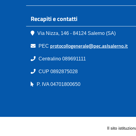
Recapiti e contatti
Via Nizza, 146 - 84124 Salerno (SA)
protocollogenerale@pec.aslsalerno.it
PEC
Centralino 089691111
CUP 0892875028
P. IVA 04701800650
Il sito istituzio