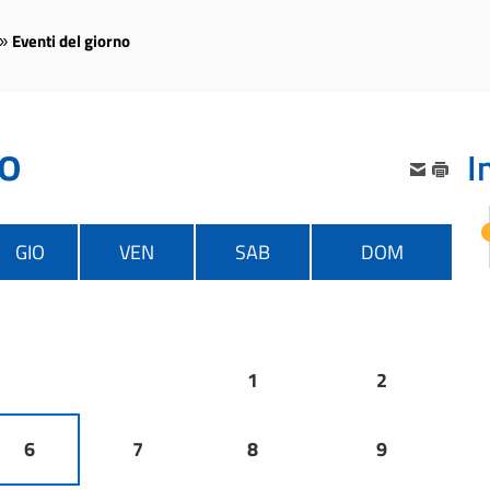
Eventi del giorno
»
no
I
GIO
VEN
SAB
DOM
1
2
6
7
8
9