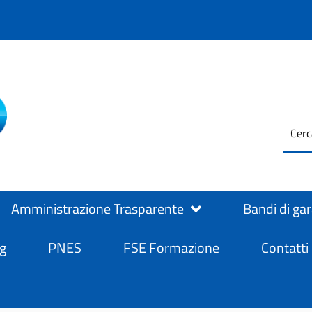
testo
ASL Salerno
ASL Salerno
da
cerc
Amministrazione Trasparente
Bandi di ga
g
PNES
FSE Formazione
Contatti