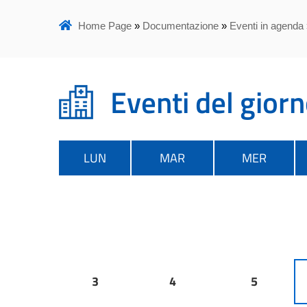
Home Page
»
Documentazione
»
Eventi in agenda
Eventi del gior
LUN
MAR
MER
3
4
5