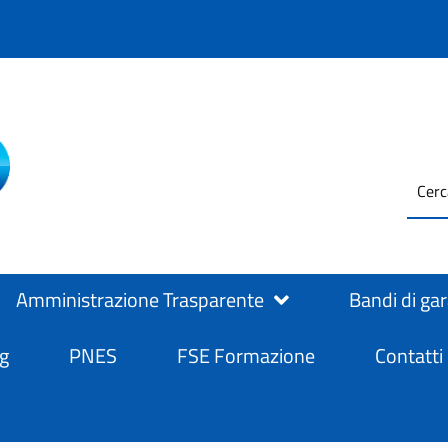
testo
ASL Salerno
ASL Salerno
da
cerc
Amministrazione Trasparente
Bandi di ga
g
PNES
FSE Formazione
Contatti