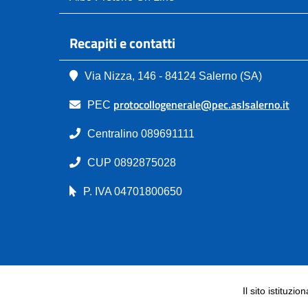
Recapiti e contatti
Via Nizza, 146 - 84124 Salerno (SA)
protocollogenerale@pec.aslsalerno.it
PEC
Centralino 089691111
CUP 0892875028
P. IVA 04701800650
Il sito istituzio