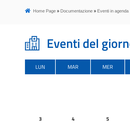
Home Page
»
Documentazione
»
Eventi in agenda
Eventi del gior
LUN
MAR
MER
3
4
5