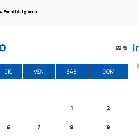
Eventi del giorno
»
no
I
GIO
VEN
SAB
DOM
1
2
6
7
8
9