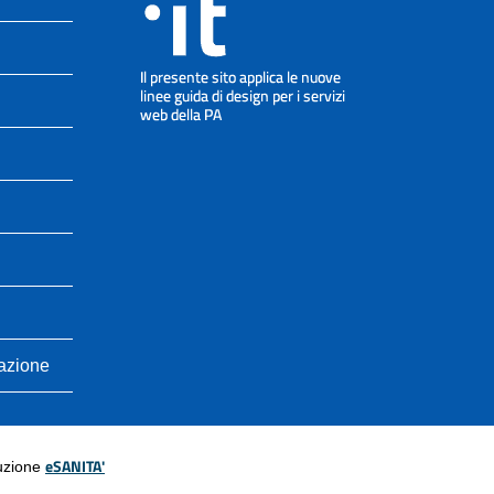
cazione
eSANITA'
luzione