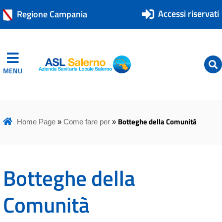
Accessi riservati
Regione Campania
MENU
ASL Salerno
ASL Salerno
Botteghe della Comunità
Home Page
»
Come fare per
»
Botteghe della
Comunità