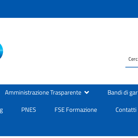
testo
ASL Salerno
ASL Salerno
da
cerc
Amministrazione Trasparente
Bandi di ga
g
PNES
FSE Formazione
Contatti