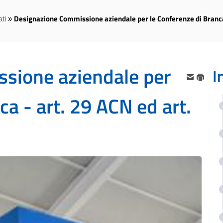
Designazione Commissione aziendale per le Conferenze di Branca 
ti
»
sione aziendale per
I
ca - art. 29 ACN ed art.