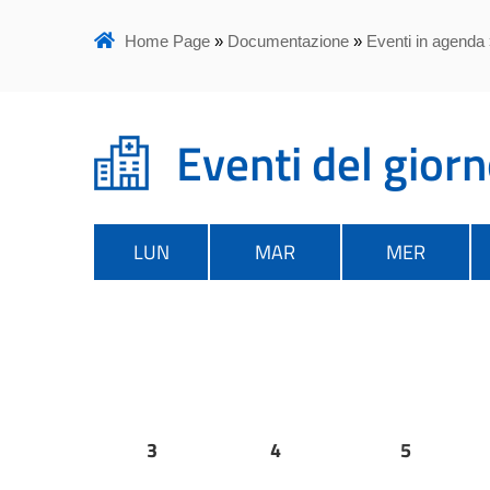
Home Page
»
Documentazione
»
Eventi in agenda
Eventi del gior
LUN
MAR
MER
3
4
5