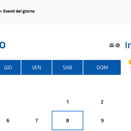
Eventi del giorno
»
no
I
GIO
VEN
SAB
DOM
1
2
6
7
8
9