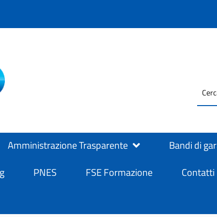
testo
ASL Salerno
ASL Salerno
da
cerc
Amministrazione Trasparente
Bandi di ga
g
PNES
FSE Formazione
Contatti