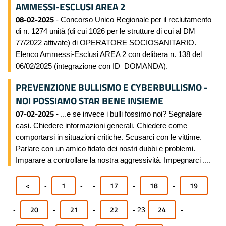
AMMESSI-ESCLUSI AREA 2
08-02-2025
- Concorso Unico Regionale per il reclutamento
di n. 1274 unità (di cui 1026 per le strutture di cui al DM
77/2022 attivate) di OPERATORE SOCIOSANITARIO.
Elenco Ammessi-Esclusi AREA 2 con delibera n. 138 del
06/02/2025 (integrazione con ID_DOMANDA).
PREVENZIONE BULLISMO E CYBERBULLISMO -
NOI POSSIAMO STAR BENE INSIEME
07-02-2025
- ...e se invece i bulli fossimo noi? Segnalare
casi. Chiedere informazioni generali. Chiedere come
comportarsi in situazioni critiche. Scusarci con le vittime.
Parlare con un amico fidato dei nostri dubbi e problemi.
Imparare a controllare la nostra aggressività. Impegnarci ....
<
1
17
18
19
-
-
...
-
-
-
20
21
22
24
-
-
-
-
23
-