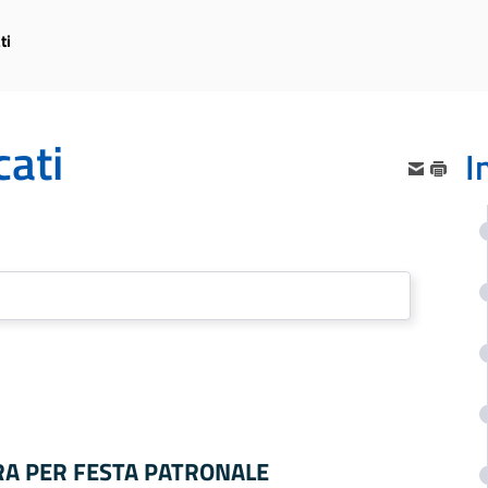
ti
ati
I
URA PER FESTA PATRONALE