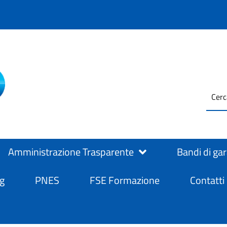
testo
ASL Salerno
ASL Salerno
da
cerc
Amministrazione Trasparente
Bandi di ga
g
PNES
FSE Formazione
Contatti